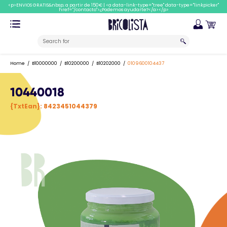
<p>ENVIOS GRATIS&nbsp; a partir de 150€ | <a data-link-type="tree" data-type="linkpicker"
href="/contacto">¿Podemos ayudarte?</a></p>
Home
B10000000
B10200000
B10202000
0109600104437
10440018
{TxtEan}:
8423451044379