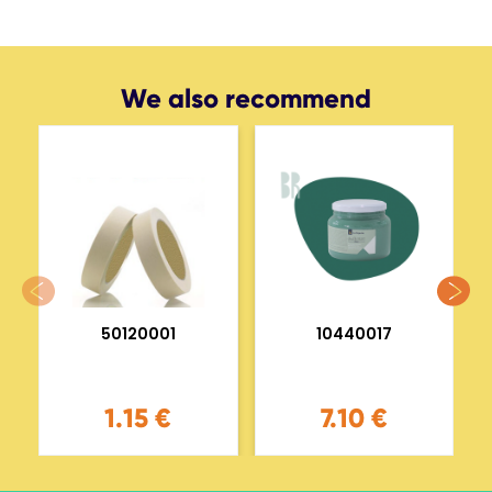
We also recommend
50120001
10440017
1.15 €
7.10 €