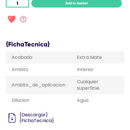
Add to basket
{FichaTecnica}
Acabado
Extra Mate
Ambito
Interior
Cualquier
Ambito_de_aplicacion
superficie.
Dilucion
Agua
{Descargar}
{FichaTecnica}