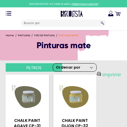
¡ENVIOS GRATIS! en toda la web |
¿Podemos ayudarte?
Home
PINTURAS
TIPO DE PINTURA
PINTURAS MATE
Pinturas mate
FILTROS
Imprimir
CHALK PAINT
CHALK PAINT
AGAVE CP-31
DIJON CP-32