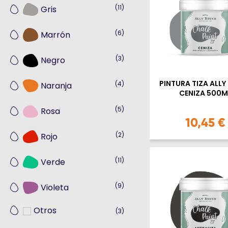
(11)
Gris
(6)
Marrón
(3)
Negro
PINTURA TIZA ALLY
(4)
Naranja
CENIZA 500M
(5)
Rosa
10,45 €
(2)
Rojo
(11)
Verde
(9)
Violeta
Otros
(3)