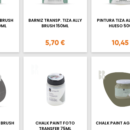
 BRUSH
BARNIZ TRANSP. TIZA ALLY
PINTURA TIZA A
0ML
BRUSH 150ML
HUESO 50
5,70 €
10,45
 BRUSH
CHALK PAINT FOTO
CHALK PAINT AG
TRANSFER 75ML