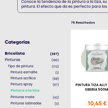
Conoce la tendencia de la pintura a la tiza, 
pintura. El efecto que da es perfecto para los
75 Resultados
Categorías
Bricolista
(397)
Pinturas
(185)
Tipo de pintura
(170)
Pintura esmalte
(1)
Pintura acrílica
(98)
Pintura spray
PINTURA TIZA ALLY
(67)
SIBERIA 500M
Pintura a la tiza
Pinturas mate
(42)
10,45 €
Pinturas satinadas
(3)