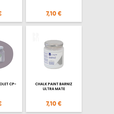
€
7,10 €
IOLET CP-
CHALK PAINT BARNIZ
ULTRA MATE
€
7,10 €