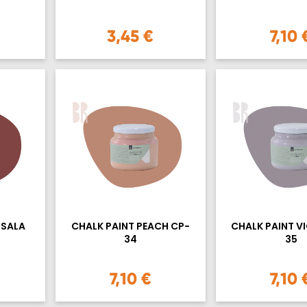
3,45 €
7,10 
RSALA
CHALK PAINT PEACH CP-
CHALK PAINT V
34
35
7,10 €
7,10 