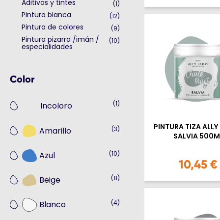
Aditivos y tintes
(1)
Pintura blanca
(12)
Pintura de colores
(9)
Pintura pizarra /imán /
(10)
especialidades
Color
(1)
Incoloro
PINTURA TIZA ALLY
(3)
Amarillo
SALVIA 500M
(10)
Azul
10,45 €
(8)
Beige
(4)
Blanco