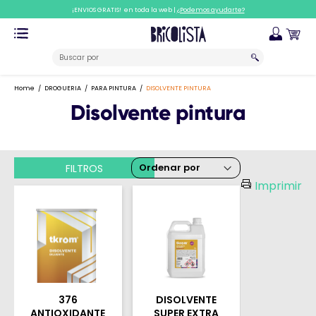
¡ENVIOS GRATIS! en toda la web |
¿Podemos ayudarte?
Home
DROGUERIA
PARA PINTURA
DISOLVENTE PINTURA
Disolvente pintura
FILTROS
Imprimir
376
DISOLVENTE
ANTIOXIDANTE
SUPER EXTRA