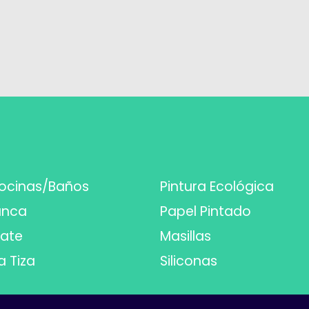
ocinas/Baños
Pintura Ecológica
anca
Papel Pintado
Mate
Masillas
a Tiza
Siliconas