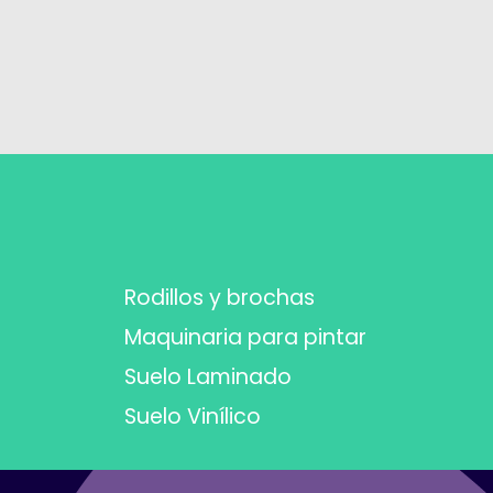
Rodillos y brochas
Maquinaria para pintar
Suelo Laminado
Suelo Vinílico