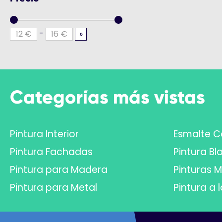
-
»
Categorías más vistas
Pintura Interior
Esmalte C
Pintura Fachadas
Pintura Bl
Pintura para Madera
Pinturas 
Pintura para Metal
Pintura a l