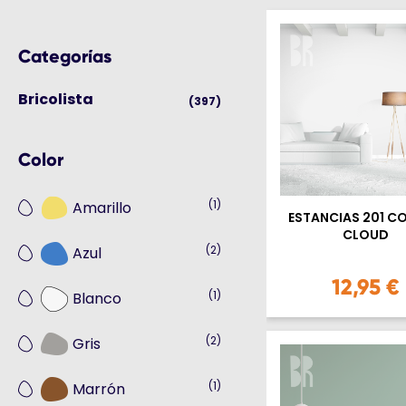
Categorías
Bricolista
(397)
Color
(1)
Amarillo
ESTANCIAS 201 C
CLOUD
(2)
Azul
12,95 €
(1)
Blanco
(2)
Gris
(1)
Marrón