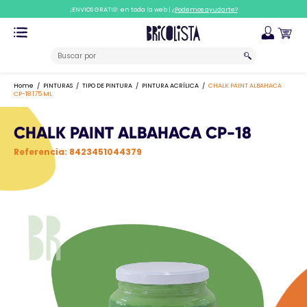
¡ENVIOS GRATIS! en toda la web |
¿Podemos ayudarte?
Home
PINTURAS
TIPO DE PINTURA
PINTURA ACRÍLICA
CHALK PAINT ALBAHACA
CP-18 175 ML
CHALK PAINT ALBAHACA CP-18
Referencia:
8423451044379