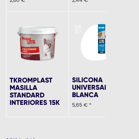
2,80 € *
2,44 € *
2
SILICONA
S
TKROMPLAST
UNIVERSAL
U
MASILLA
BLANCA
T
STANDARD
INTERIORES 15K
5,65 € *
5