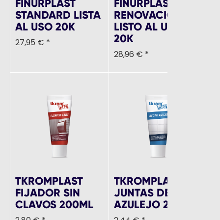
FINURPLAST
FINURPLAST
T
STANDARD LISTA
RENOVACION
T
AL USO 20K
LISTO AL USO
R
20K
27,95 € *
2
28,96 € *
TKROMPLAST
TKROMPLAST
T
FIJADOR SIN
JUNTAS DE
R
CLAVOS 200ML
AZULEJO 200ML
E