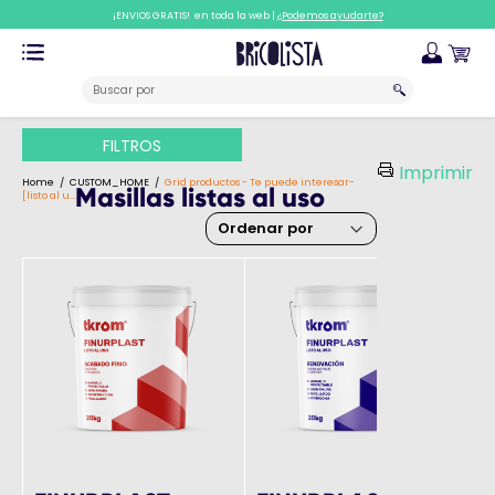
¡ENVIOS GRATIS! en toda la web |
¿Podemos ayudarte?
FILTROS
Imprimir
Home
CUSTOM_HOME
Grid productos - Te puede interesar-
Masillas listas al uso
[listo al u...